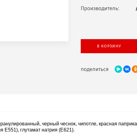
Производитель:
В КОРЗИНУ
поделиться
 гранулированный, черный чеснок, чипотле, красная паприк
 Е551), глутамат натрия (Е621).