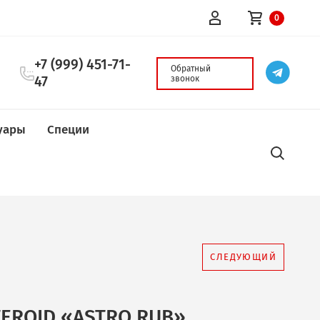
0
о 18-00(вск
+7 (999) 451-71-
О
47
з
уары
Специи
СЛЕДУЮЩИЙ
EROID «ASTRO RUB»