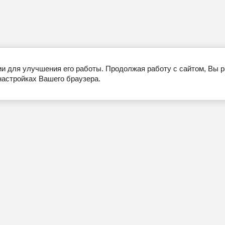
ии для улучшения его работы. Продолжая работу с сайтом, Вы 
настройках Вашего браузера.
я
г. Новосибирск, ул.
Кавалерийская, 23
+7 (999) 451-71-47
ка