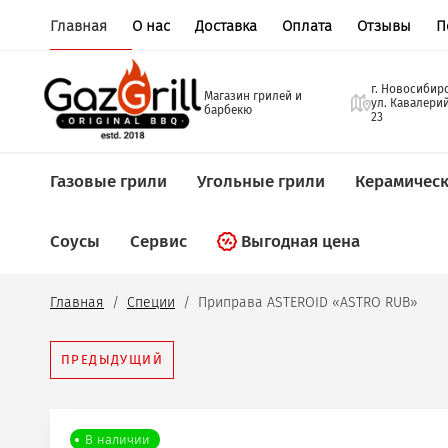
Главная
О нас
Доставка
Оплата
Отзывы
П
г
Магазин грилей и
у
барбекю
2
Газовые грили
Угольные грили
Керамическ
Соусы
Сервис
Выгодная цена
Главная
  /  
Специи
  /  Приправа ASTEROID «ASTRO RUB»
ПРЕДЫДУЩИЙ
В наличии