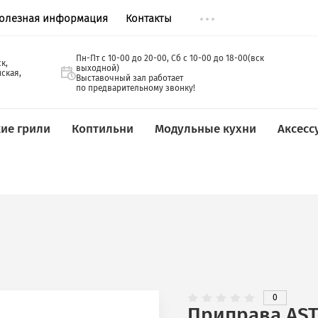
олезная информация
Контакты
Пн-Пт с 10-00 до 20-00, Сб с 10-00 д
. Новосибирск,
выходной)
л. Кавалерийская,
Выставочный зал работает
3
по предварительному звонку!
ие грили
Коптильни
Модульные кухни
Аксесс
0
Приправа AST