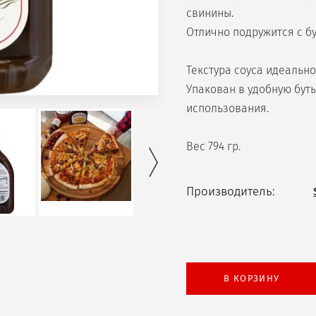
свинины.
Отлично подружится с б
Текстура соуса идеальн
Упакован в удобную буты
использования.
Вес 794 гр.
Производитель:
В КОРЗИНУ