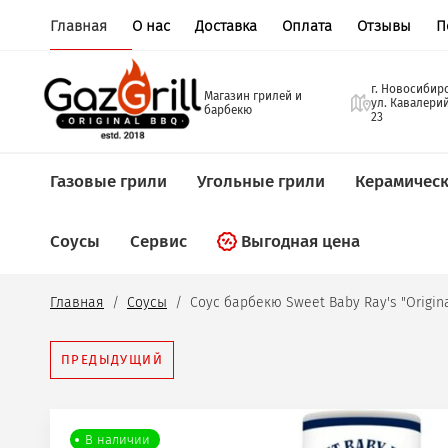
Главная
О нас
Доставка
Оплата
Отзывы
П
г
Магазин грилей и
у
барбекю
2
Газовые грили
Угольные грили
Керамическ
Соусы
Сервис
Выгодная цена
Главная
  /  
Соусы
  /  Соус барбекю Sweet Baby Ray's "Origina
ПРЕДЫДУЩИЙ
В наличии