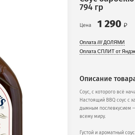
794 гр
1 290
Цена
Оплата //// ДОЛЯМИ
Оплата СПЛИТ от Яндэк
Описание товар
Соус, с которого всё нач
Настоящий BBQ соус с 
дымным послевкусием — 
всему миру.
Густой и ароматный соу