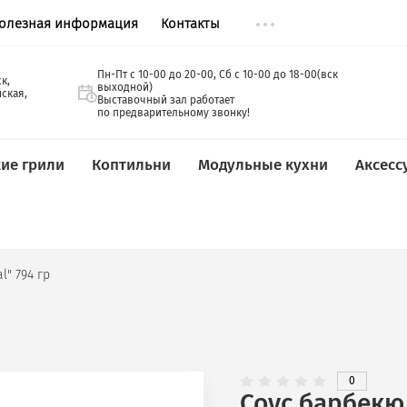
олезная информация
Контакты
Пн-Пт с 10-00 до 20-00, Сб с 10-00 д
. Новосибирск,
выходной)
л. Кавалерийская,
Выставочный зал работает
3
по предварительному звонку!
ие грили
Коптильни
Модульные кухни
Аксесс
l" 794 гр
0
Соус барбекю 